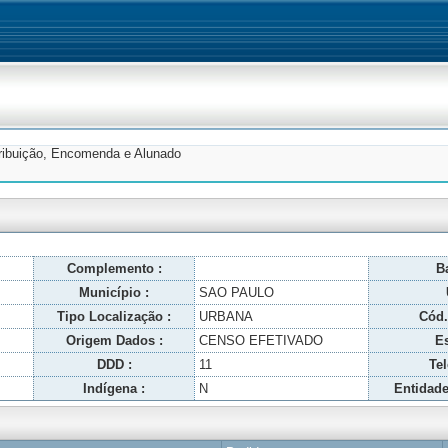
tribuição, Encomenda e Alunado
Complemento :
Ba
Município :
SAO PAULO
Tipo Localização :
URBANA
Cód.
Origem Dados :
CENSO EFETIVADO
Es
DDD :
11
Tel
Indígena :
N
Entidade