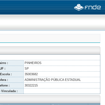
irro :
PINHEIROS
UF :
SP
Escola :
35003682
fera :
ADMINISTRAÇÃO PÚBLICA ESTADUAL
efone :
30322215
 Vinculada :