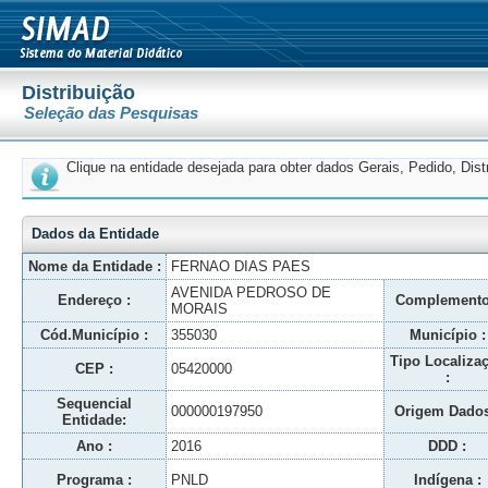
Distribuição
Seleção das Pesquisas
Clique na entidade desejada para obter dados Gerais, Pedido, Dis
Dados da Entidade
Nome da Entidade :
FERNAO DIAS PAES
AVENIDA PEDROSO DE
Endereço :
Complemento
MORAIS
Cód.Município :
355030
Município :
Tipo Localiza
CEP :
05420000
:
Sequencial
000000197950
Origem Dados
Entidade:
Ano :
2016
DDD :
Programa :
PNLD
Indígena :