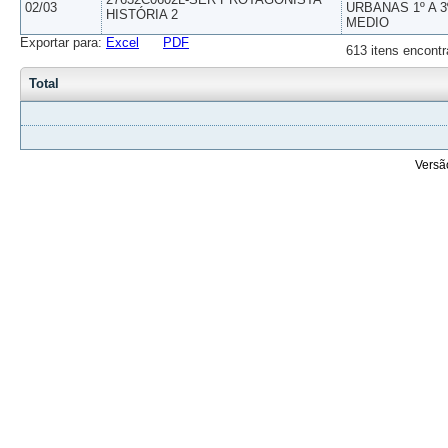
02/03
URBANAS 1º A 3
HISTÓRIA 2
MEDIO
Exportar para:
Excel
PDF
613 itens encontr
Total
Versã