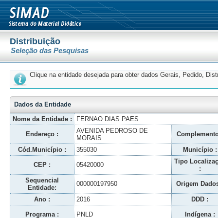
Distribuição
Seleção das Pesquisas
Clique na entidade desejada para obter dados Gerais, Pedido, Dis
Dados da Entidade
Nome da Entidade :
FERNAO DIAS PAES
AVENIDA PEDROSO DE
Endereço :
Complemento
MORAIS
Cód.Município :
355030
Município :
Tipo Localiza
CEP :
05420000
:
Sequencial
000000197950
Origem Dados
Entidade:
Ano :
2016
DDD :
Programa :
PNLD
Indígena :