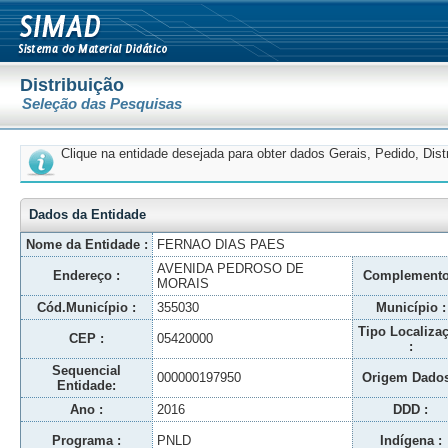
Distribuição
Seleção das Pesquisas
Clique na entidade desejada para obter dados Gerais, Pedido, Dis
Dados da Entidade
Nome da Entidade :
FERNAO DIAS PAES
AVENIDA PEDROSO DE
Endereço :
Complemento
MORAIS
Cód.Município :
355030
Município :
Tipo Localiza
CEP :
05420000
:
Sequencial
000000197950
Origem Dados
Entidade:
Ano :
2016
DDD :
Programa :
PNLD
Indígena :