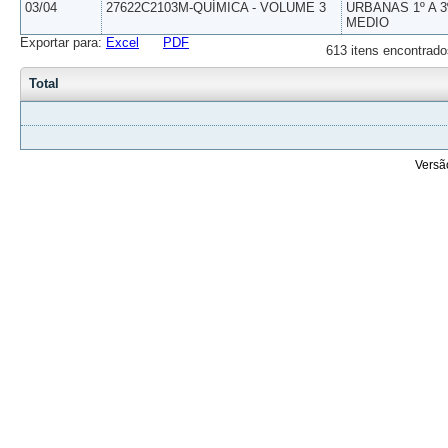
03/04
27622C2103M-QUÍMICA - VOLUME 3
URBANAS 1º A 3
MEDIO
Exportar para:
Excel
PDF
613 itens encontrado
Total
Versã