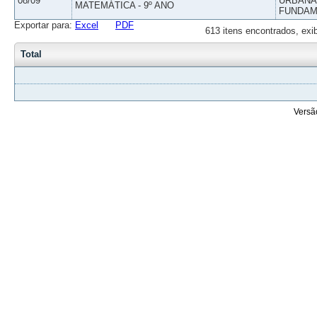
08/09
URBANAS
MATEMÁTICA - 9º ANO
FUNDAM
Exportar para:
Excel
PDF
613 itens encontrados, exi
Total
Versã