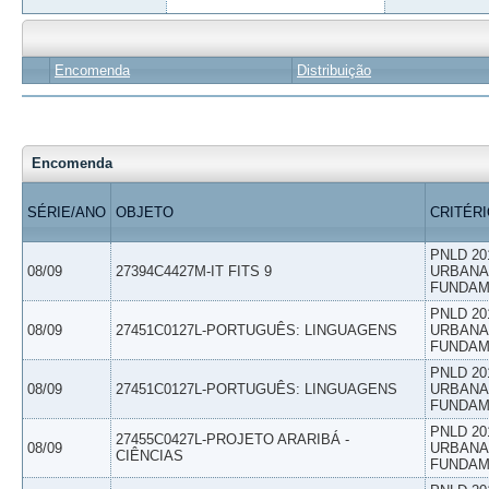
Encomenda
Distribuição
Encomenda
SÉRIE/ANO
OBJETO
CRITÉR
PNLD 20
08/09
27394C4427M-IT FITS 9
URBANAS
FUNDAM
PNLD 20
08/09
27451C0127L-PORTUGUÊS: LINGUAGENS
URBANAS
FUNDAM
PNLD 20
08/09
27451C0127L-PORTUGUÊS: LINGUAGENS
URBANAS
FUNDAM
PNLD 20
27455C0427L-PROJETO ARARIBÁ -
08/09
URBANAS
CIÊNCIAS
FUNDAM