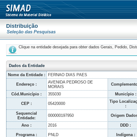
Distribuição
Seleção das Pesquisas
Clique na entidade desejada para obter dados Gerais, Pedido, Dis
Dados da Entidade
Nome da Entidade :
FERNAO DIAS PAES
AVENIDA PEDROSO DE
Endereço :
Complemento
MORAIS
Cód.Município :
355030
Município :
Tipo Localiza
CEP :
05420000
:
Sequencial
000000197950
Origem Dados
Entidade:
Ano :
2016
DDD :
Programa :
PNLD
Indígena :