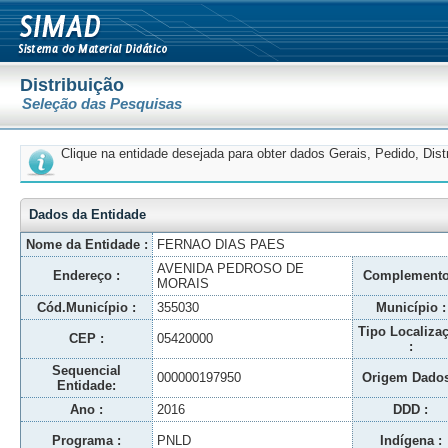
Distribuição
Seleção das Pesquisas
Clique na entidade desejada para obter dados Gerais, Pedido, Dis
Dados da Entidade
Nome da Entidade :
FERNAO DIAS PAES
AVENIDA PEDROSO DE
Endereço :
Complemento
MORAIS
Cód.Município :
355030
Município :
Tipo Localiza
CEP :
05420000
:
Sequencial
000000197950
Origem Dados
Entidade:
Ano :
2016
DDD :
Programa :
PNLD
Indígena :