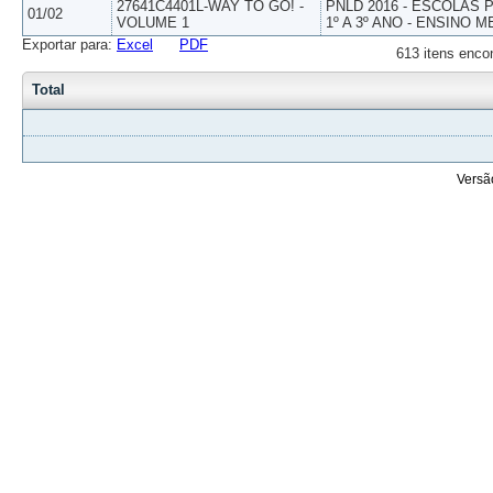
27641C4401L-WAY TO GO! -
PNLD 2016 - ESCOLAS
01/02
VOLUME 1
1º A 3º ANO - ENSINO M
Exportar para:
Excel
PDF
613 itens enco
Total
Versã