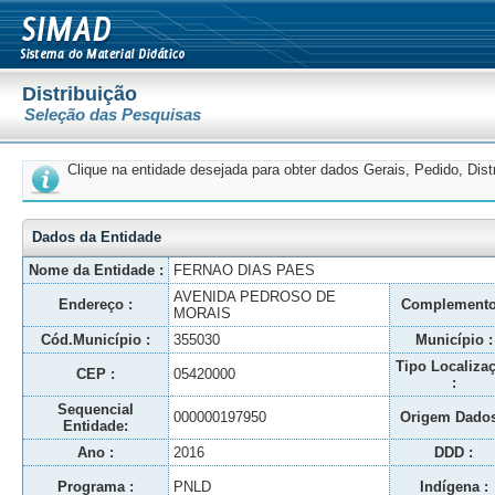
Distribuição
Seleção das Pesquisas
Clique na entidade desejada para obter dados Gerais, Pedido, Dis
Dados da Entidade
Nome da Entidade :
FERNAO DIAS PAES
AVENIDA PEDROSO DE
Endereço :
Complemento
MORAIS
Cód.Município :
355030
Município :
Tipo Localiza
CEP :
05420000
:
Sequencial
000000197950
Origem Dados
Entidade:
Ano :
2016
DDD :
Programa :
PNLD
Indígena :