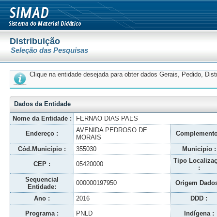
Distribuição
Seleção das Pesquisas
Clique na entidade desejada para obter dados Gerais, Pedido, Dis
Dados da Entidade
Nome da Entidade :
FERNAO DIAS PAES
AVENIDA PEDROSO DE
Endereço :
Complemento
MORAIS
Cód.Município :
355030
Município :
Tipo Localiza
CEP :
05420000
:
Sequencial
000000197950
Origem Dados
Entidade:
Ano :
2016
DDD :
Programa :
PNLD
Indígena :