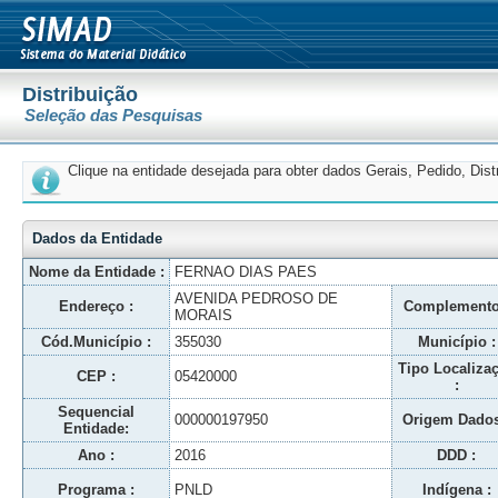
Distribuição
Seleção das Pesquisas
Clique na entidade desejada para obter dados Gerais, Pedido, Dis
Dados da Entidade
Nome da Entidade :
FERNAO DIAS PAES
AVENIDA PEDROSO DE
Endereço :
Complemento
MORAIS
Cód.Município :
355030
Município :
Tipo Localiza
CEP :
05420000
:
Sequencial
000000197950
Origem Dados
Entidade:
Ano :
2016
DDD :
Programa :
PNLD
Indígena :