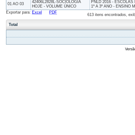
42406L2828L-SOCIOLOGIA
PNLD 2016 - ESCOLAS
01 AO 03
HOJE - VOLUME ÚNICO
1º A 3º ANO - ENSINO 
Exportar para:
Excel
PDF
613 itens encontrados, exi
Total
Versã