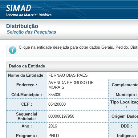
Distribuição
Seleção das Pesquisas
Clique na entidade desejada para obter dados Gerais, Pedido, Dis
Dados da Entidade
Nome da Entidade :
FERNAO DIAS PAES
AVENIDA PEDROSO DE
Endereço :
Complemento
MORAIS
Cód.Município :
355030
Município :
Tipo Localiza
CEP :
05420000
:
Sequencial
000000197950
Origem Dados
Entidade:
Ano :
2016
DDD :
Programa :
PNLD
Indígena :