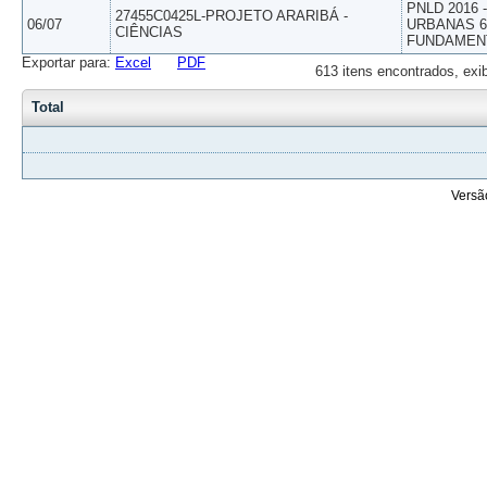
PNLD 2016
27455C0425L-PROJETO ARARIBÁ -
06/07
URBANAS 6º
CIÊNCIAS
FUNDAMEN
Exportar para:
Excel
PDF
613 itens encontrados, exi
Total
Versã