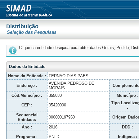
Distribuição
Seleção das Pesquisas
Clique na entidade desejada para obter dados Gerais, Pedido, Dis
Dados da Entidade
Nome da Entidade :
FERNAO DIAS PAES
AVENIDA PEDROSO DE
Endereço :
Complemento
MORAIS
Cód.Município :
355030
Município :
Tipo Localiza
CEP :
05420000
:
Sequencial
000000197950
Origem Dados
Entidade:
Ano :
2016
DDD :
Programa :
PNLD
Indígena :