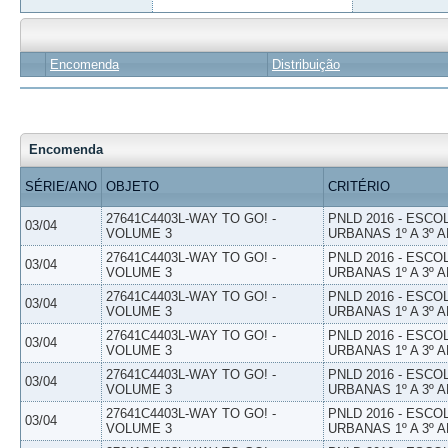
Encomenda
Distribuição
Encomenda
SÉRIE/ANO
OBJETO
CRITÉRIO
27641C4403L-WAY TO GO! -
PNLD 2016 - ESCO
03/04
VOLUME 3
URBANAS 1º A 3º 
27641C4403L-WAY TO GO! -
PNLD 2016 - ESCO
03/04
VOLUME 3
URBANAS 1º A 3º 
27641C4403L-WAY TO GO! -
PNLD 2016 - ESCO
03/04
VOLUME 3
URBANAS 1º A 3º 
27641C4403L-WAY TO GO! -
PNLD 2016 - ESCO
03/04
VOLUME 3
URBANAS 1º A 3º 
27641C4403L-WAY TO GO! -
PNLD 2016 - ESCO
03/04
VOLUME 3
URBANAS 1º A 3º 
27641C4403L-WAY TO GO! -
PNLD 2016 - ESCO
03/04
VOLUME 3
URBANAS 1º A 3º 