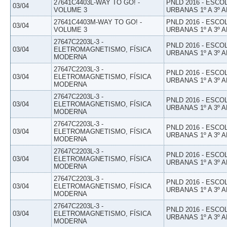
27641C4403L-WAY TO GO! -
PNLD 2016 - ESCO
03/04
VOLUME 3
URBANAS 1º A 3º 
27641C4403M-WAY TO GO! -
PNLD 2016 - ESCO
03/04
VOLUME 3
URBANAS 1º A 3º 
27647C2203L-3 -
PNLD 2016 - ESCO
03/04
ELETROMAGNETISMO, FÍSICA
URBANAS 1º A 3º 
MODERNA
27647C2203L-3 -
PNLD 2016 - ESCO
03/04
ELETROMAGNETISMO, FÍSICA
URBANAS 1º A 3º 
MODERNA
27647C2203L-3 -
PNLD 2016 - ESCO
03/04
ELETROMAGNETISMO, FÍSICA
URBANAS 1º A 3º 
MODERNA
27647C2203L-3 -
PNLD 2016 - ESCO
03/04
ELETROMAGNETISMO, FÍSICA
URBANAS 1º A 3º 
MODERNA
27647C2203L-3 -
PNLD 2016 - ESCO
03/04
ELETROMAGNETISMO, FÍSICA
URBANAS 1º A 3º 
MODERNA
27647C2203L-3 -
PNLD 2016 - ESCO
03/04
ELETROMAGNETISMO, FÍSICA
URBANAS 1º A 3º 
MODERNA
27647C2203L-3 -
PNLD 2016 - ESCO
03/04
ELETROMAGNETISMO, FÍSICA
URBANAS 1º A 3º 
MODERNA