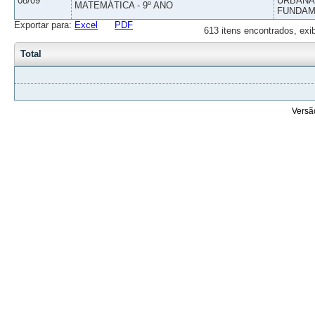
08/09
URBANAS
MATEMÁTICA - 9º ANO
FUNDAM
Exportar para:
Excel
PDF
613 itens encontrados, exi
Total
Versã