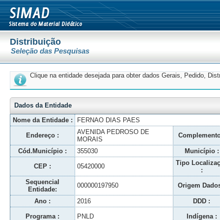
Distribuição
Seleção das Pesquisas
Clique na entidade desejada para obter dados Gerais, Pedido, Dis
Dados da Entidade
Nome da Entidade :
FERNAO DIAS PAES
AVENIDA PEDROSO DE
Endereço :
Complemento
MORAIS
Cód.Município :
355030
Município :
Tipo Localiza
CEP :
05420000
:
Sequencial
000000197950
Origem Dados
Entidade:
Ano :
2016
DDD :
Programa :
PNLD
Indígena :