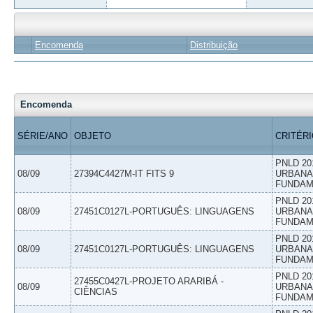
Encomenda
Distribuição
Encomenda
SÉRIE/ANO
OBJETO
CRITÉR
PNLD 20
08/09
27394C4427M-IT FITS 9
URBANAS
FUNDAM
PNLD 20
08/09
27451C0127L-PORTUGUÊS: LINGUAGENS
URBANAS
FUNDAM
PNLD 20
08/09
27451C0127L-PORTUGUÊS: LINGUAGENS
URBANAS
FUNDAM
PNLD 20
27455C0427L-PROJETO ARARIBÁ -
08/09
URBANAS
CIÊNCIAS
FUNDAM