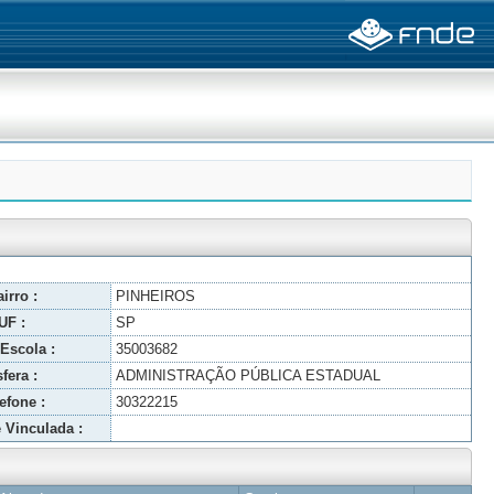
irro :
PINHEIROS
UF :
SP
Escola :
35003682
fera :
ADMINISTRAÇÃO PÚBLICA ESTADUAL
efone :
30322215
 Vinculada :