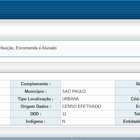
tribuição, Encomenda e Alunado
Complemento :
Ba
Município :
SAO PAULO
Tipo Localização :
URBANA
Cód.
Origem Dados :
CENSO EFETIVADO
Es
DDD :
11
Tel
Indígena :
N
Entidade