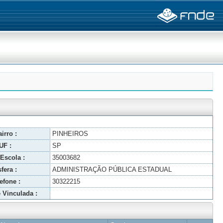
irro :
PINHEIROS
UF :
SP
Escola :
35003682
fera :
ADMINISTRAÇÃO PÚBLICA ESTADUAL
efone :
30322215
 Vinculada :