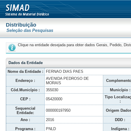
Distribuição
Seleção das Pesquisas
Clique na entidade desejada para obter dados Gerais, Pedido, Dis
Dados da Entidade
Nome da Entidade :
FERNAO DIAS PAES
AVENIDA PEDROSO DE
Endereço :
Complemento
MORAIS
Cód.Município :
355030
Município :
Tipo Localiza
CEP :
05420000
:
Sequencial
000000197950
Origem Dados
Entidade:
Ano :
2016
DDD :
Programa :
PNLD
Indígena :