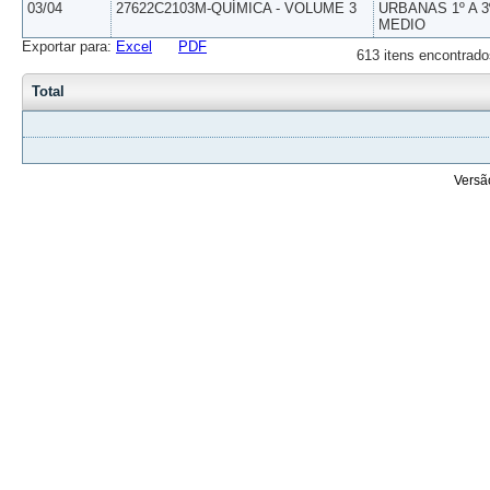
03/04
27622C2103M-QUÍMICA - VOLUME 3
URBANAS 1º A 3
MEDIO
Exportar para:
Excel
PDF
613 itens encontrado
Total
Versã