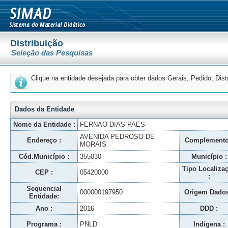
Distribuição
Seleção das Pesquisas
Clique na entidade desejada para obter dados Gerais, Pedido, Dis
Dados da Entidade
Nome da Entidade :
FERNAO DIAS PAES
AVENIDA PEDROSO DE
Endereço :
Complemento
MORAIS
Cód.Município :
355030
Município :
Tipo Localiza
CEP :
05420000
:
Sequencial
000000197950
Origem Dados
Entidade:
Ano :
2016
DDD :
Programa :
PNLD
Indígena :