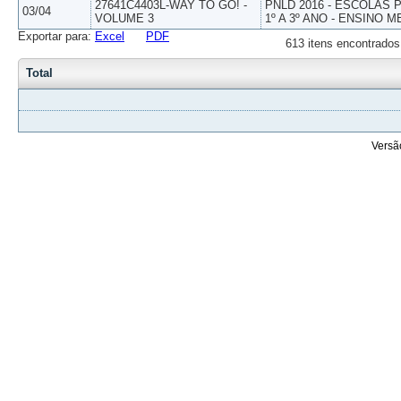
27641C4403L-WAY TO GO! -
PNLD 2016 - ESCOLAS
03/04
VOLUME 3
1º A 3º ANO - ENSINO M
Exportar para:
Excel
PDF
613 itens encontrados
Total
Versã