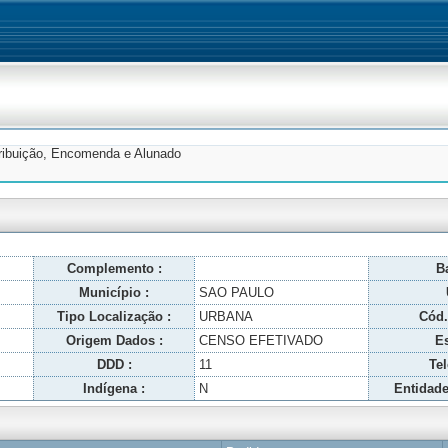
tribuição, Encomenda e Alunado
Complemento :
Ba
Município :
SAO PAULO
Tipo Localização :
URBANA
Cód.
Origem Dados :
CENSO EFETIVADO
Es
DDD :
11
Tel
Indígena :
N
Entidade