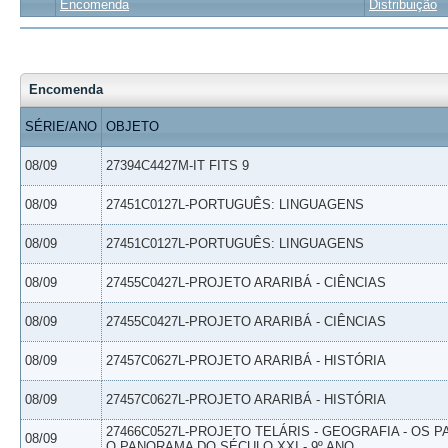
Encomenda
Distribuição
Encomenda
SÉRIE/ANO
OBJETO
08/09
27394C4427M-IT FITS 9
08/09
27451C0127L-PORTUGUÊS: LINGUAGENS
08/09
27451C0127L-PORTUGUÊS: LINGUAGENS
08/09
27455C0427L-PROJETO ARARIBÁ - CIÊNCIAS
08/09
27455C0427L-PROJETO ARARIBÁ - CIÊNCIAS
08/09
27457C0627L-PROJETO ARARIBÁ - HISTÓRIA
08/09
27457C0627L-PROJETO ARARIBÁ - HISTÓRIA
27466C0527L-PROJETO TELÁRIS - GEOGRAFIA - OS 
08/09
O PANORAMA DO SÉCULO XXI - 9º ANO