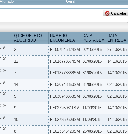
Alunado
Geral
QTDE OBJETO
NÚMERO
DATA
DATA
ADQUIRIDO
ENCOMENDA
POSTAGEM
ENTREGA
 9º
2
FE007846824SM
02/10/2015
27/10/2015
 9º
12
FE018778674SM
31/08/2015
14/10/2015
 9º
7
FE018778688SM
31/08/2015
14/10/2015
 9º
14
FE030743850SM
31/08/2015
02/10/2015
 9º
5
FE030743863SM
31/08/2015
02/10/2015
 9º
9
FE027250611SM
11/09/2015
14/10/2015
 9º
10
FE027250608SM
11/09/2015
14/10/2015
 9º
8
FE023346420SM
25/08/2015
02/10/2015