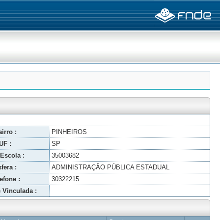
irro :
PINHEIROS
UF :
SP
Escola :
35003682
fera :
ADMINISTRAÇÃO PÚBLICA ESTADUAL
efone :
30322215
 Vinculada :