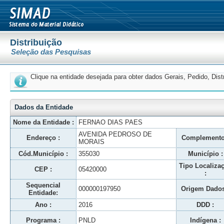
Distribuição
Seleção das Pesquisas
Clique na entidade desejada para obter dados Gerais, Pedido, Dis
Dados da Entidade
Nome da Entidade :
FERNAO DIAS PAES
AVENIDA PEDROSO DE
Endereço :
Complemento
MORAIS
Cód.Município :
355030
Município :
Tipo Localiza
CEP :
05420000
:
Sequencial
000000197950
Origem Dados
Entidade:
Ano :
2016
DDD :
Programa :
PNLD
Indígena :