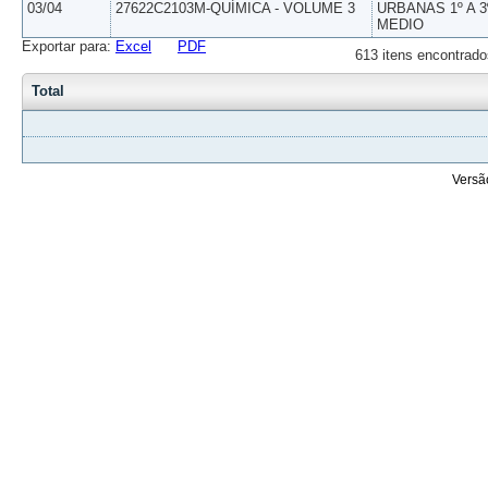
03/04
27622C2103M-QUÍMICA - VOLUME 3
URBANAS 1º A 3
MEDIO
Exportar para:
Excel
PDF
613 itens encontrado
Total
Versã