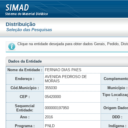
Distribuição
Seleção das Pesquisas
Clique na entidade desejada para obter dados Gerais, Pedido, Dis
Dados da Entidade
Nome da Entidade :
FERNAO DIAS PAES
AVENIDA PEDROSO DE
Endereço :
Complemento
MORAIS
Cód.Município :
355030
Município :
Tipo Localiza
CEP :
05420000
:
Sequencial
000000197950
Origem Dados
Entidade:
Ano :
2016
DDD :
Programa :
PNLD
Indígena :