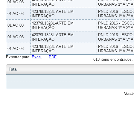
01 AO 03
INTERAÇÃO
URBANAS 1º A 3º 
42379L1328L-ARTE EM
PNLD 2016 - ESCO
01 AO 03
INTERAÇÃO
URBANAS 1º A 3º 
42379L1328L-ARTE EM
PNLD 2016 - ESCO
01 AO 03
INTERAÇÃO
URBANAS 1º A 3º 
42379L1328L-ARTE EM
PNLD 2016 - ESCO
01 AO 03
INTERAÇÃO
URBANAS 1º A 3º 
42379L1328L-ARTE EM
PNLD 2016 - ESCO
01 AO 03
INTERAÇÃO
URBANAS 1º A 3º 
Exportar para:
Excel
PDF
613 itens encontrados,
Total
Versã