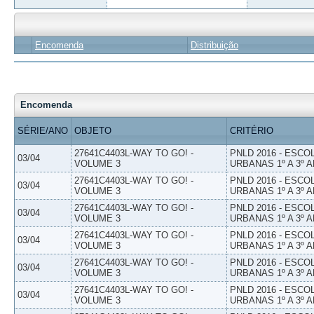
Encomenda
Distribuição
Encomenda
SÉRIE/ANO
OBJETO
CRITÉRIO
27641C4403L-WAY TO GO! -
PNLD 2016 - ESCO
03/04
VOLUME 3
URBANAS 1º A 3º 
27641C4403L-WAY TO GO! -
PNLD 2016 - ESCO
03/04
VOLUME 3
URBANAS 1º A 3º 
27641C4403L-WAY TO GO! -
PNLD 2016 - ESCO
03/04
VOLUME 3
URBANAS 1º A 3º 
27641C4403L-WAY TO GO! -
PNLD 2016 - ESCO
03/04
VOLUME 3
URBANAS 1º A 3º 
27641C4403L-WAY TO GO! -
PNLD 2016 - ESCO
03/04
VOLUME 3
URBANAS 1º A 3º 
27641C4403L-WAY TO GO! -
PNLD 2016 - ESCO
03/04
VOLUME 3
URBANAS 1º A 3º 