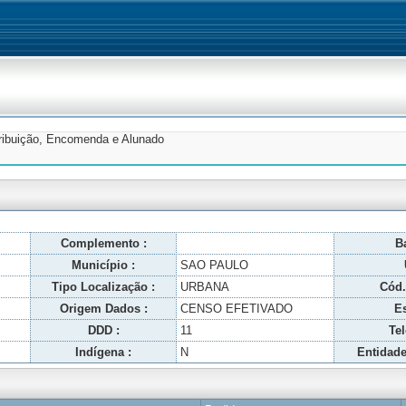
tribuição, Encomenda e Alunado
Complemento :
Ba
Município :
SAO PAULO
Tipo Localização :
URBANA
Cód.
Origem Dados :
CENSO EFETIVADO
Es
DDD :
11
Tel
Indígena :
N
Entidade