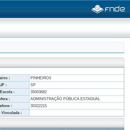
irro :
PINHEIROS
UF :
SP
Escola :
35003682
fera :
ADMINISTRAÇÃO PÚBLICA ESTADUAL
efone :
30322215
 Vinculada :