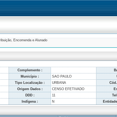
tribuição, Encomenda e Alunado
Complemento :
Ba
Município :
SAO PAULO
Tipo Localização :
URBANA
Cód.
Origem Dados :
CENSO EFETIVADO
Es
DDD :
11
Tel
Indígena :
N
Entidade