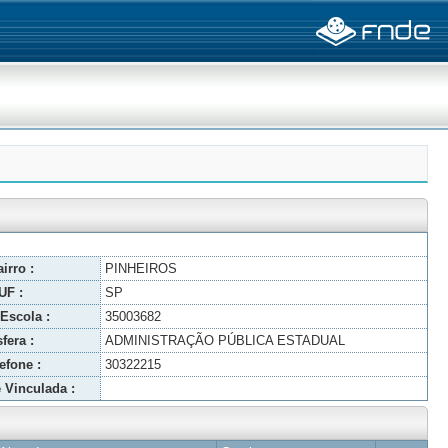
irro :
PINHEIROS
UF :
SP
Escola :
35003682
fera :
ADMINISTRAÇÃO PÚBLICA ESTADUAL
efone :
30322215
 Vinculada :