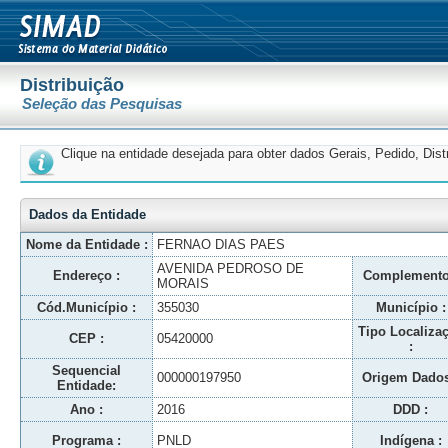
Distribuição
Seleção das Pesquisas
Clique na entidade desejada para obter dados Gerais, Pedido, Dis
Dados da Entidade
Nome da Entidade :
FERNAO DIAS PAES
AVENIDA PEDROSO DE
Endereço :
Complemento
MORAIS
Cód.Município :
355030
Município :
Tipo Localiza
CEP :
05420000
:
Sequencial
000000197950
Origem Dados
Entidade:
Ano :
2016
DDD :
Programa :
PNLD
Indígena :