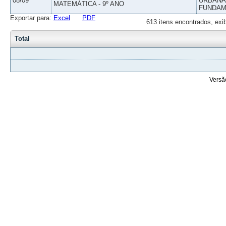
08/09
URBANAS
MATEMÁTICA - 9º ANO
FUNDAM
Exportar para:
Excel
PDF
613 itens encontrados, exi
Total
Versã