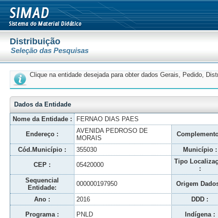
Distribuição
Seleção das Pesquisas
Clique na entidade desejada para obter dados Gerais, Pedido, Dis
Dados da Entidade
Nome da Entidade :
FERNAO DIAS PAES
AVENIDA PEDROSO DE
Endereço :
Complemento
MORAIS
Cód.Município :
355030
Município :
Tipo Localiza
CEP :
05420000
:
Sequencial
000000197950
Origem Dados
Entidade:
Ano :
2016
DDD :
Programa :
PNLD
Indígena :