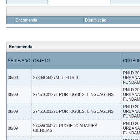
Encomenda
Distribuição
Encomenda
SÉRIE/ANO
OBJETO
CRITÉR
PNLD 20
08/09
27394C4427M-IT FITS 9
URBANAS
FUNDAM
PNLD 20
08/09
27451C0127L-PORTUGUÊS: LINGUAGENS
URBANAS
FUNDAM
PNLD 20
08/09
27451C0127L-PORTUGUÊS: LINGUAGENS
URBANAS
FUNDAM
PNLD 20
27455C0427L-PROJETO ARARIBÁ -
08/09
URBANAS
CIÊNCIAS
FUNDAM