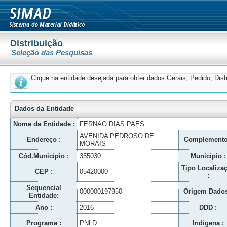
Distribuição
Seleção das Pesquisas
Clique na entidade desejada para obter dados Gerais, Pedido, Dis
Dados da Entidade
Nome da Entidade :
FERNAO DIAS PAES
AVENIDA PEDROSO DE
Endereço :
Complemento
MORAIS
Cód.Município :
355030
Município :
Tipo Localiza
CEP :
05420000
:
Sequencial
000000197950
Origem Dados
Entidade:
Ano :
2016
DDD :
Programa :
PNLD
Indígena :