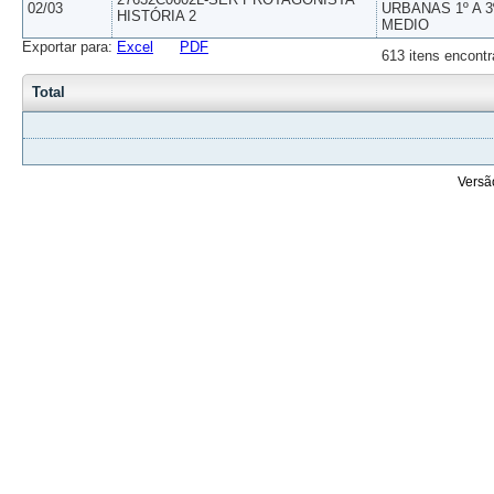
02/03
URBANAS 1º A 3
HISTÓRIA 2
MEDIO
Exportar para:
Excel
PDF
613 itens encontr
Total
Versã