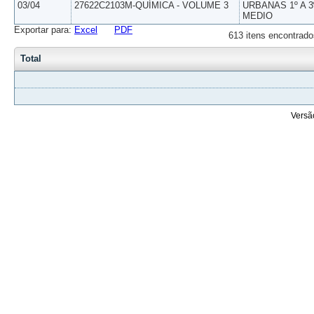
03/04
27622C2103M-QUÍMICA - VOLUME 3
URBANAS 1º A 3
MEDIO
Exportar para:
Excel
PDF
613 itens encontrado
Total
Versã