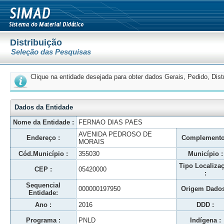
Distribuição
Seleção das Pesquisas
Clique na entidade desejada para obter dados Gerais, Pedido, Dis
Dados da Entidade
Nome da Entidade :
FERNAO DIAS PAES
AVENIDA PEDROSO DE
Endereço :
Complemento
MORAIS
Cód.Município :
355030
Município :
Tipo Localiza
CEP :
05420000
:
Sequencial
000000197950
Origem Dados
Entidade:
Ano :
2016
DDD :
Programa :
PNLD
Indígena :