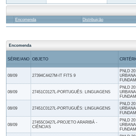
Encomenda
Distribuição
Encomenda
SÉRIE/ANO
OBJETO
CRITÉR
PNLD 20
08/09
27394C4427M-IT FITS 9
URBANAS
FUNDAM
PNLD 20
08/09
27451C0127L-PORTUGUÊS: LINGUAGENS
URBANAS
FUNDAM
PNLD 20
08/09
27451C0127L-PORTUGUÊS: LINGUAGENS
URBANAS
FUNDAM
PNLD 20
27455C0427L-PROJETO ARARIBÁ -
08/09
URBANAS
CIÊNCIAS
FUNDAM