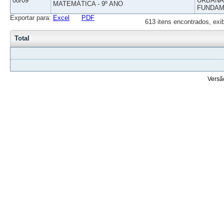
08/09
URBANAS
MATEMÁTICA - 9º ANO
FUNDAM
Exportar para:
Excel
PDF
613 itens encontrados, exi
Total
Versã