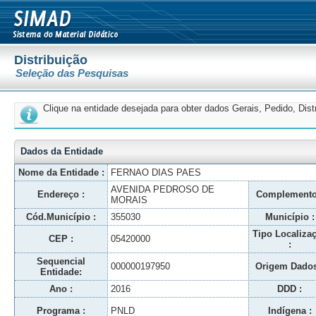
Distribuição
Seleção das Pesquisas
Clique na entidade desejada para obter dados Gerais, Pedido, Dis
Dados da Entidade
Nome da Entidade :
FERNAO DIAS PAES
AVENIDA PEDROSO DE
Endereço :
Complemento
MORAIS
Cód.Município :
355030
Município :
Tipo Localiza
CEP :
05420000
:
Sequencial
000000197950
Origem Dados
Entidade:
Ano :
2016
DDD :
Programa :
PNLD
Indígena :