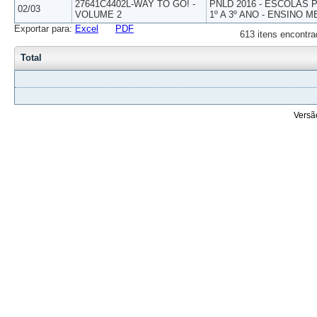
27641C4402L-WAY TO GO! -
PNLD 2016 - ESCOLAS
02/03
VOLUME 2
1º A 3º ANO - ENSINO M
Exportar para:
Excel
PDF
613 itens encontra
Total
Versã