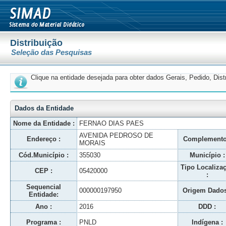
Distribuição
Seleção das Pesquisas
Clique na entidade desejada para obter dados Gerais, Pedido, Dis
Dados da Entidade
Nome da Entidade :
FERNAO DIAS PAES
AVENIDA PEDROSO DE
Endereço :
Complemento
MORAIS
Cód.Município :
355030
Município :
Tipo Localiza
CEP :
05420000
:
Sequencial
000000197950
Origem Dados
Entidade:
Ano :
2016
DDD :
Programa :
PNLD
Indígena :