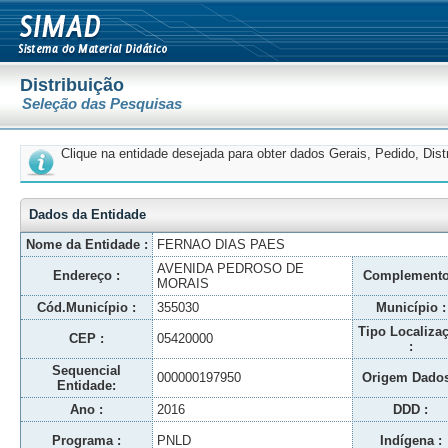
Distribuição
Seleção das Pesquisas
Clique na entidade desejada para obter dados Gerais, Pedido, Dis
Dados da Entidade
Nome da Entidade :
FERNAO DIAS PAES
AVENIDA PEDROSO DE
Endereço :
Complemento
MORAIS
Cód.Município :
355030
Município :
Tipo Localiza
CEP :
05420000
:
Sequencial
000000197950
Origem Dados
Entidade:
Ano :
2016
DDD :
Programa :
PNLD
Indígena :