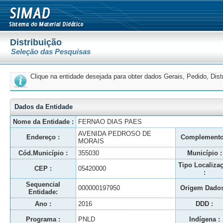
Distribuição
Seleção das Pesquisas
Clique na entidade desejada para obter dados Gerais, Pedido, Dis
Dados da Entidade
Nome da Entidade :
FERNAO DIAS PAES
AVENIDA PEDROSO DE
Endereço :
Complemento
MORAIS
Cód.Município :
355030
Município :
Tipo Localiza
CEP :
05420000
:
Sequencial
000000197950
Origem Dados
Entidade:
Ano :
2016
DDD :
Programa :
PNLD
Indígena :