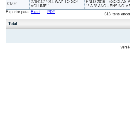
27641C4401L-WAY TO GO! -
PNLD 2016 - ESCOLAS
01/02
VOLUME 1
1º A 3º ANO - ENSINO M
Exportar para:
Excel
PDF
613 itens enco
Total
Versã