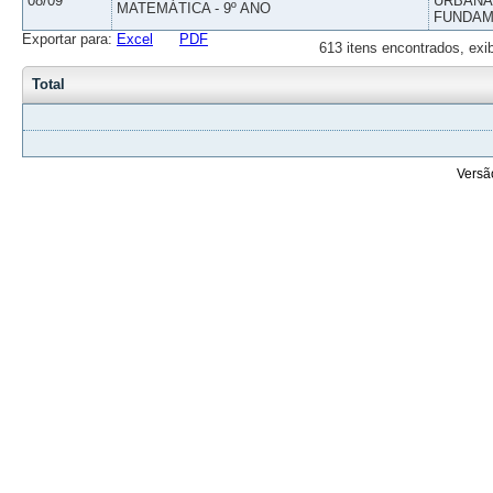
08/09
URBANAS
MATEMÁTICA - 9º ANO
FUNDAM
Exportar para:
Excel
PDF
613 itens encontrados, exi
Total
Versã