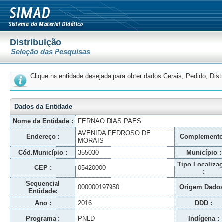
Distribuição
Seleção das Pesquisas
Clique na entidade desejada para obter dados Gerais, Pedido, Dis
Dados da Entidade
Nome da Entidade :
FERNAO DIAS PAES
AVENIDA PEDROSO DE
Endereço :
Complemento
MORAIS
Cód.Município :
355030
Município :
Tipo Localiza
CEP :
05420000
:
Sequencial
000000197950
Origem Dados
Entidade:
Ano :
2016
DDD :
Programa :
PNLD
Indígena :