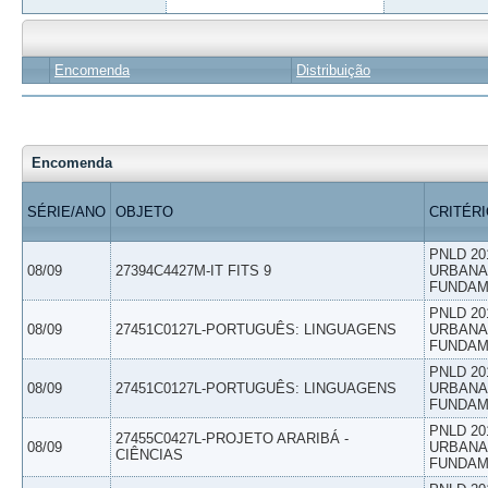
Encomenda
Distribuição
Encomenda
SÉRIE/ANO
OBJETO
CRITÉR
PNLD 20
08/09
27394C4427M-IT FITS 9
URBANAS
FUNDAM
PNLD 20
08/09
27451C0127L-PORTUGUÊS: LINGUAGENS
URBANAS
FUNDAM
PNLD 20
08/09
27451C0127L-PORTUGUÊS: LINGUAGENS
URBANAS
FUNDAM
PNLD 20
27455C0427L-PROJETO ARARIBÁ -
08/09
URBANAS
CIÊNCIAS
FUNDAM