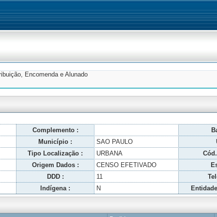
tribuição, Encomenda e Alunado
Complemento :
Ba
Município :
SAO PAULO
Tipo Localização :
URBANA
Cód.
Origem Dados :
CENSO EFETIVADO
Es
DDD :
11
Tel
Indígena :
N
Entidade