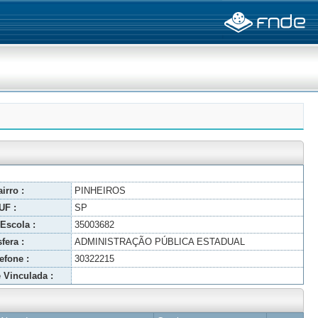
irro :
PINHEIROS
UF :
SP
Escola :
35003682
fera :
ADMINISTRAÇÃO PÚBLICA ESTADUAL
efone :
30322215
 Vinculada :