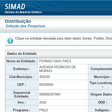
Distribuição
Seleção das Pesquisas
Clique na entidade desejada para obter dados Gerais, Pedido, Dis
Dados da Entidade
Nome da Entidade :
FERNAO DIAS PAES
AVENIDA PEDROSO DE
Endereço :
Complemento
MORAIS
Cód.Município :
355030
Município :
Tipo Localiza
CEP :
05420000
:
Sequencial
000000197950
Origem Dados
Entidade:
Ano :
2016
DDD :
Programa :
PNLD
Indígena :