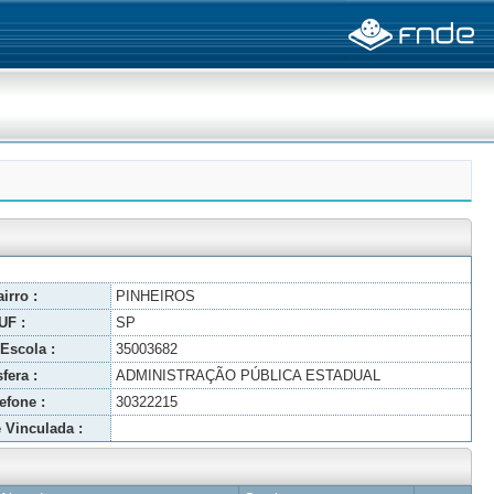
irro :
PINHEIROS
UF :
SP
Escola :
35003682
fera :
ADMINISTRAÇÃO PÚBLICA ESTADUAL
efone :
30322215
 Vinculada :