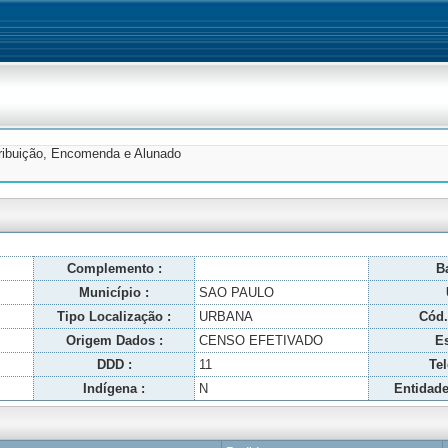
tribuição, Encomenda e Alunado
Complemento :
Ba
Município :
SAO PAULO
Tipo Localização :
URBANA
Cód.
Origem Dados :
CENSO EFETIVADO
Es
DDD :
11
Tel
Indígena :
N
Entidade