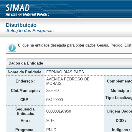
Distribuição
Seleção das Pesquisas
Clique na entidade desejada para obter dados Gerais, Pedido, Dis
Dados da Entidade
Nome da Entidade :
FERNAO DIAS PAES
AVENIDA PEDROSO DE
Endereço :
Complemento
MORAIS
Cód.Município :
355030
Município :
Tipo Localiza
CEP :
05420000
:
Sequencial
000000197950
Origem Dados
Entidade:
Ano :
2016
DDD :
Programa :
PNLD
Indígena :