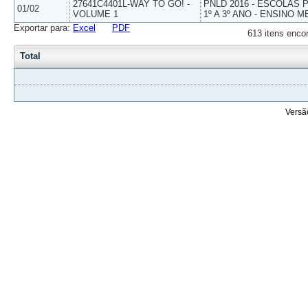
27641C4401L-WAY TO GO! -
PNLD 2016 - ESCOLAS
01/02
VOLUME 1
1º A 3º ANO - ENSINO M
Exportar para:
Excel
PDF
613 itens enco
Total
Versã