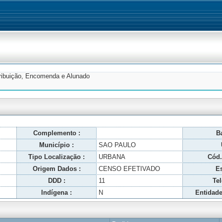
tribuição, Encomenda e Alunado
Complemento :
Ba
Município :
SAO PAULO
Tipo Localização :
URBANA
Cód.
Origem Dados :
CENSO EFETIVADO
Es
DDD :
11
Tel
Indígena :
N
Entidade