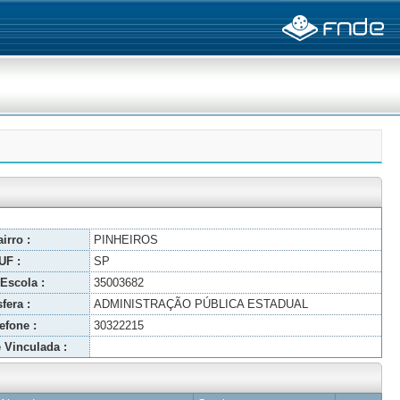
irro :
PINHEIROS
UF :
SP
Escola :
35003682
fera :
ADMINISTRAÇÃO PÚBLICA ESTADUAL
efone :
30322215
 Vinculada :