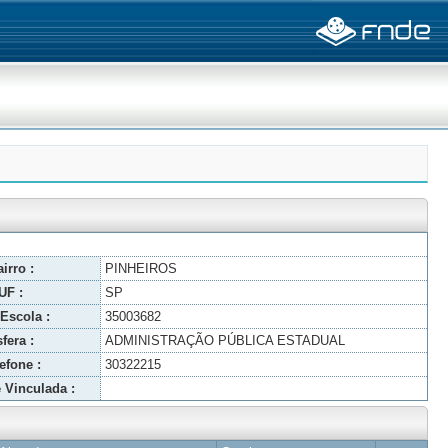
irro :
PINHEIROS
UF :
SP
Escola :
35003682
fera :
ADMINISTRAÇÃO PÚBLICA ESTADUAL
efone :
30322215
 Vinculada :