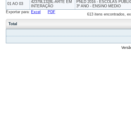
42379L1328L-ARTE EM
PNLD 2016 - ESCOLAS PUBLI
01 AO 03
INTERAÇÃO
3º ANO - ENSINO MEDIO
Exportar para:
Excel
PDF
613 itens encontrados, ex
Total
Versã