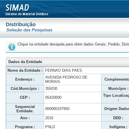
Distribuição
Seleção das Pesquisas
Clique na entidade desejada para obter dados Gerais, Pedido, Dis
Dados da Entidade
Nome da Entidade :
FERNAO DIAS PAES
AVENIDA PEDROSO DE
Endereço :
Complemento
MORAIS
Cód.Município :
355030
Município :
Tipo Localiza
CEP :
05420000
:
Sequencial
000000197950
Origem Dados
Entidade:
Ano :
2016
DDD :
Programa :
PNLD
Indígena :