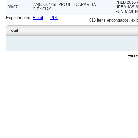
PNLD 2016
27455C0425L-PROJETO ARARIBÁ -
06/07
URBANAS 6º
CIÊNCIAS
FUNDAMEN
Exportar para:
Excel
PDF
613 itens encontrados, exi
Total
Versã