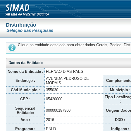
Distribuição
Seleção das Pesquisas
Clique na entidade desejada para obter dados Gerais, Pedido, Dis
Dados da Entidade
Nome da Entidade :
FERNAO DIAS PAES
AVENIDA PEDROSO DE
Endereço :
Complemento
MORAIS
Cód.Município :
355030
Município :
Tipo Localiza
CEP :
05420000
:
Sequencial
000000197950
Origem Dados
Entidade:
Ano :
2016
DDD :
Programa :
PNLD
Indígena :