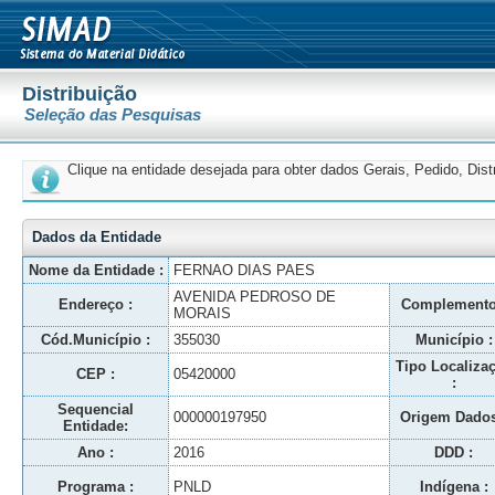
Distribuição
Seleção das Pesquisas
Clique na entidade desejada para obter dados Gerais, Pedido, Dis
Dados da Entidade
Nome da Entidade :
FERNAO DIAS PAES
AVENIDA PEDROSO DE
Endereço :
Complemento
MORAIS
Cód.Município :
355030
Município :
Tipo Localiza
CEP :
05420000
:
Sequencial
000000197950
Origem Dados
Entidade:
Ano :
2016
DDD :
Programa :
PNLD
Indígena :