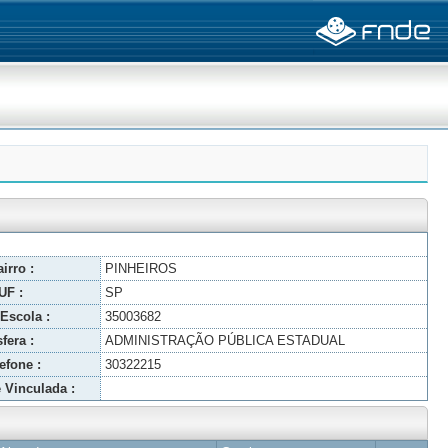
irro :
PINHEIROS
UF :
SP
Escola :
35003682
fera :
ADMINISTRAÇÃO PÚBLICA ESTADUAL
efone :
30322215
 Vinculada :