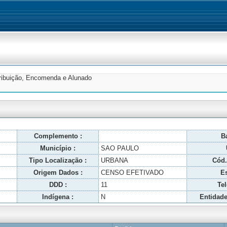
tribuição, Encomenda e Alunado
Complemento :
Ba
Município :
SAO PAULO
Tipo Localização :
URBANA
Cód.
Origem Dados :
CENSO EFETIVADO
Es
DDD :
11
Tel
Indígena :
N
Entidade