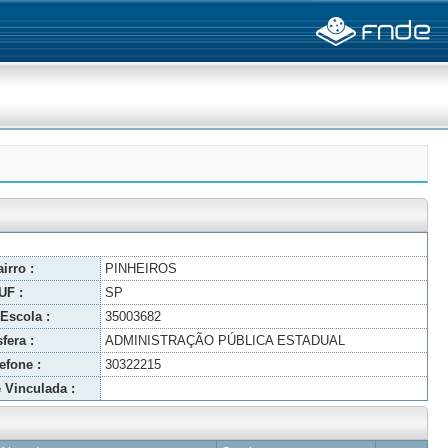
irro :
PINHEIROS
UF :
SP
Escola :
35003682
fera :
ADMINISTRAÇÃO PÚBLICA ESTADUAL
efone :
30322215
 Vinculada :