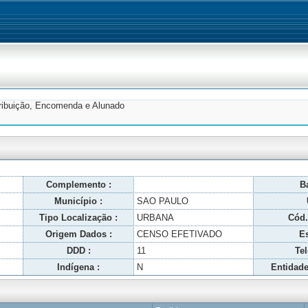
tribuição, Encomenda e Alunado
Complemento :
Ba
Município :
SAO PAULO
Tipo Localização :
URBANA
Cód.
Origem Dados :
CENSO EFETIVADO
Es
DDD :
11
Tel
Indígena :
N
Entidade