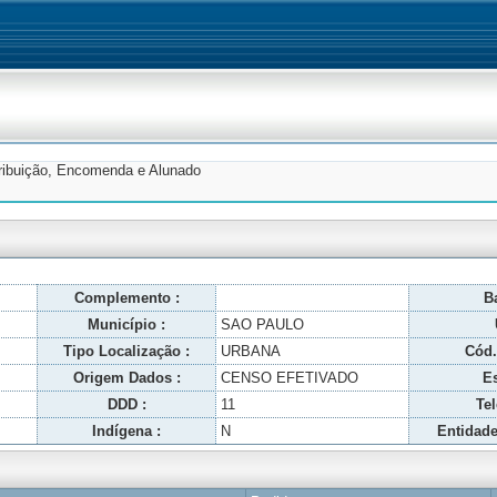
tribuição, Encomenda e Alunado
Complemento :
Ba
Município :
SAO PAULO
Tipo Localização :
URBANA
Cód.
Origem Dados :
CENSO EFETIVADO
Es
DDD :
11
Tel
Indígena :
N
Entidade