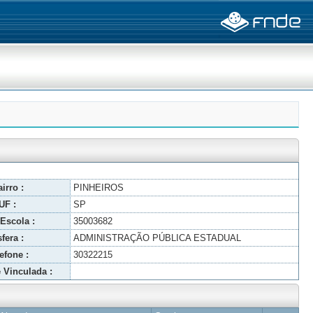
irro :
PINHEIROS
UF :
SP
Escola :
35003682
fera :
ADMINISTRAÇÃO PÚBLICA ESTADUAL
efone :
30322215
 Vinculada :