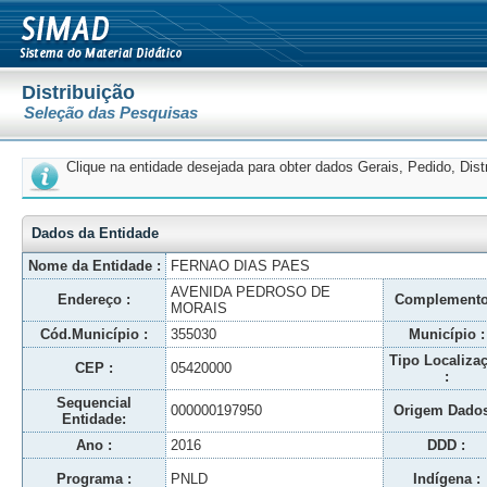
Distribuição
Seleção das Pesquisas
Clique na entidade desejada para obter dados Gerais, Pedido, Dis
Dados da Entidade
Nome da Entidade :
FERNAO DIAS PAES
AVENIDA PEDROSO DE
Endereço :
Complemento
MORAIS
Cód.Município :
355030
Município :
Tipo Localiza
CEP :
05420000
:
Sequencial
000000197950
Origem Dados
Entidade:
Ano :
2016
DDD :
Programa :
PNLD
Indígena :