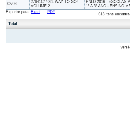
27641C4402L-WAY TO GO! -
PNLD 2016 - ESCOLAS
02/03
VOLUME 2
1º A 3º ANO - ENSINO M
Exportar para:
Excel
PDF
613 itens encontra
Total
Versã