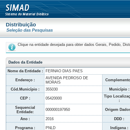
Distribuição
Seleção das Pesquisas
Clique na entidade desejada para obter dados Gerais, Pedido, Dis
Dados da Entidade
Nome da Entidade :
FERNAO DIAS PAES
AVENIDA PEDROSO DE
Endereço :
Complemento
MORAIS
Cód.Município :
355030
Município :
Tipo Localiza
CEP :
05420000
:
Sequencial
000000197950
Origem Dados
Entidade:
Ano :
2016
DDD :
Programa :
PNLD
Indígena :