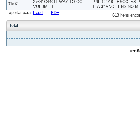
27641C4401L-WAY TO GO! -
PNLD 2016 - ESCOLAS
01/02
VOLUME 1
1º A 3º ANO - ENSINO M
Exportar para:
Excel
PDF
613 itens enco
Total
Versã