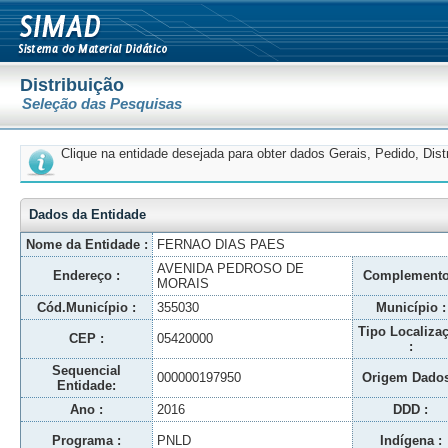
Distribuição
Seleção das Pesquisas
Clique na entidade desejada para obter dados Gerais, Pedido, Dis
Dados da Entidade
Nome da Entidade :
FERNAO DIAS PAES
AVENIDA PEDROSO DE
Endereço :
Complemento
MORAIS
Cód.Município :
355030
Município :
Tipo Localiza
CEP :
05420000
:
Sequencial
000000197950
Origem Dados
Entidade:
Ano :
2016
DDD :
Programa :
PNLD
Indígena :