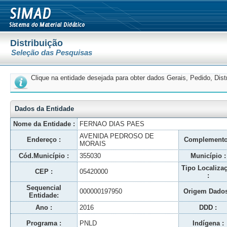
Distribuição
Seleção das Pesquisas
Clique na entidade desejada para obter dados Gerais, Pedido, Dis
Dados da Entidade
Nome da Entidade :
FERNAO DIAS PAES
AVENIDA PEDROSO DE
Endereço :
Complemento
MORAIS
Cód.Município :
355030
Município :
Tipo Localiza
CEP :
05420000
:
Sequencial
000000197950
Origem Dados
Entidade:
Ano :
2016
DDD :
Programa :
PNLD
Indígena :