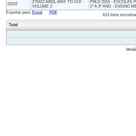
27641C4402L-WAY TO GO! -
PNLD 2016 - ESCOLAS
02/03
VOLUME 2
1º A 3º ANO - ENSINO M
Exportar para:
Excel
PDF
613 itens encontra
Total
Versã