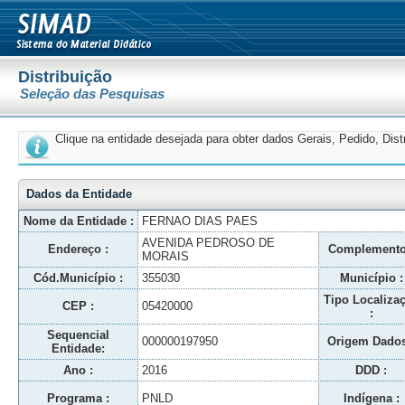
Distribuição
Seleção das Pesquisas
Clique na entidade desejada para obter dados Gerais, Pedido, Dis
Dados da Entidade
Nome da Entidade :
FERNAO DIAS PAES
AVENIDA PEDROSO DE
Endereço :
Complemento
MORAIS
Cód.Município :
355030
Município :
Tipo Localiza
CEP :
05420000
:
Sequencial
000000197950
Origem Dados
Entidade:
Ano :
2016
DDD :
Programa :
PNLD
Indígena :