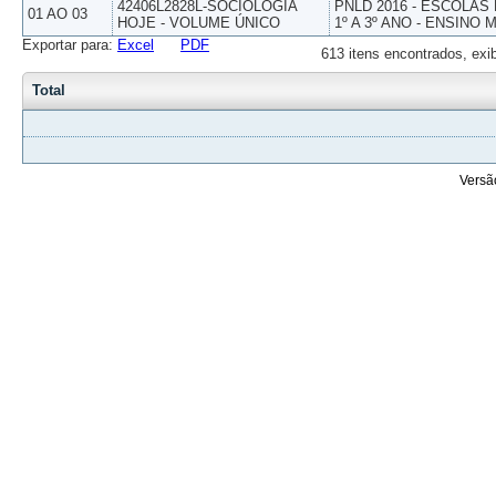
42406L2828L-SOCIOLOGIA
PNLD 2016 - ESCOLAS
01 AO 03
HOJE - VOLUME ÚNICO
1º A 3º ANO - ENSINO 
Exportar para:
Excel
PDF
613 itens encontrados, exi
Total
Versã