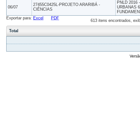
PNLD 2016
27455C0425L-PROJETO ARARIBÁ -
06/07
URBANAS 6º
CIÊNCIAS
FUNDAMEN
Exportar para:
Excel
PDF
613 itens encontrados, exi
Total
Versã