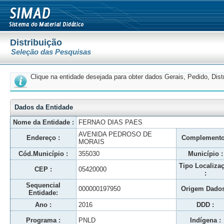
Distribuição
Seleção das Pesquisas
Clique na entidade desejada para obter dados Gerais, Pedido, Dis
Dados da Entidade
Nome da Entidade :
FERNAO DIAS PAES
AVENIDA PEDROSO DE
Endereço :
Complemento
MORAIS
Cód.Município :
355030
Município :
Tipo Localiza
CEP :
05420000
:
Sequencial
000000197950
Origem Dados
Entidade:
Ano :
2016
DDD :
Programa :
PNLD
Indígena :