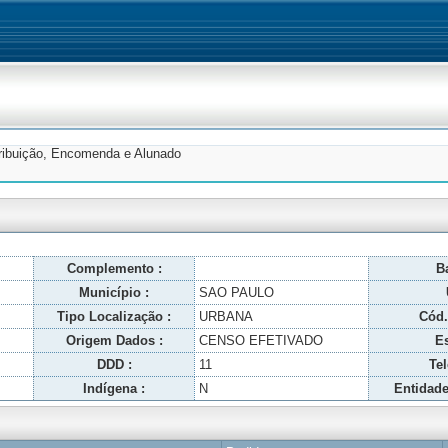
tribuição, Encomenda e Alunado
Complemento :
Ba
Município :
SAO PAULO
Tipo Localização :
URBANA
Cód.
Origem Dados :
CENSO EFETIVADO
Es
DDD :
11
Tel
Indígena :
N
Entidade