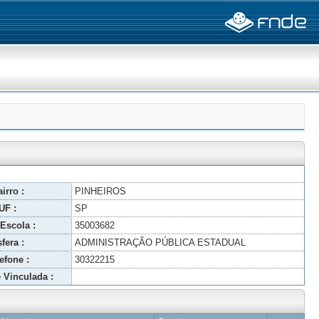
irro :
PINHEIROS
UF :
SP
Escola :
35003682
fera :
ADMINISTRAÇÃO PÚBLICA ESTADUAL
efone :
30322215
 Vinculada :