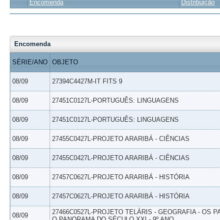
Encomenda
Distribuição
Encomenda
SÉRIE/ANO
OBJETO
08/09
27394C4427M-IT FITS 9
08/09
27451C0127L-PORTUGUÊS: LINGUAGENS
08/09
27451C0127L-PORTUGUÊS: LINGUAGENS
08/09
27455C0427L-PROJETO ARARIBÁ - CIÊNCIAS
08/09
27455C0427L-PROJETO ARARIBÁ - CIÊNCIAS
08/09
27457C0627L-PROJETO ARARIBÁ - HISTÓRIA
08/09
27457C0627L-PROJETO ARARIBÁ - HISTÓRIA
27466C0527L-PROJETO TELÁRIS - GEOGRAFIA - OS 
08/09
O PANORAMA DO SÉCULO XXI - 9º ANO