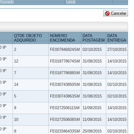
Alunado
Geral
QTDE OBJETO
NÚMERO
DATA
DATA
ADQUIRIDO
ENCOMENDA
POSTAGEM
ENTREGA
 9º
2
FE007846824SM
02/10/2015
27/10/2015
 9º
12
FE018778674SM
31/08/2015
14/10/2015
 9º
7
FE018778688SM
31/08/2015
14/10/2015
 9º
14
FE030743850SM
31/08/2015
02/10/2015
 9º
5
FE030743863SM
31/08/2015
02/10/2015
 9º
9
FE027250611SM
11/09/2015
14/10/2015
 9º
10
FE027250608SM
11/09/2015
14/10/2015
 9º
8
FE023346433SM
25/08/2015
02/10/2015