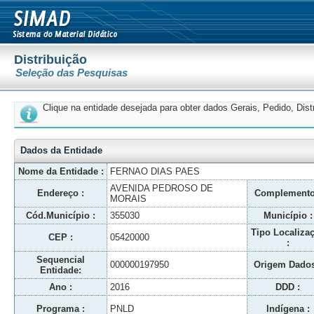
Distribuição
Seleção das Pesquisas
Clique na entidade desejada para obter dados Gerais, Pedido, Dis
Dados da Entidade
Nome da Entidade :
FERNAO DIAS PAES
AVENIDA PEDROSO DE
Endereço :
Complemento
MORAIS
Cód.Município :
355030
Município :
Tipo Localiza
CEP :
05420000
:
Sequencial
000000197950
Origem Dados
Entidade:
Ano :
2016
DDD :
Programa :
PNLD
Indígena :